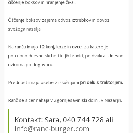
čiščenje boksov in hranjenje živali.
Čiščenje boksov zajema odvoz iztrebkov in dovoz
svežega nastilja.
Na ranču imajo
12 konj, koze in ovce
, za katere je
potrebno dnevno skrbeti in jih hraniti, po dvakrat dnevno
oziroma po dogovoru.
Prednost imajo osebe z izkušnjami
pri delu s traktorjem.
Ranč se sicer nahaja v Zgornjesavinjski dolini, v Nazarjih.
Kontakt: Sara, 040 744 728 ali
info@ranc-burger.com