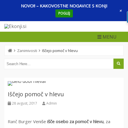
NOVO!! – KAKOVOSTNE NOGAVICE S KONJI
+
POGLEJ
Skip
to
content
MENU
Zanimivosti
Iščejo pomoč v hlevu
Iščejo pomoč v hlevu
28 avgust, 2017
Admin
Ranč Burger
Veniše
išče osebo za pomoč v hlevu
, za